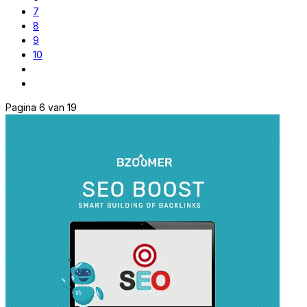
7
8
9
10
Pagina 6 van 19