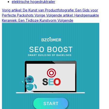
elektrische hogedruktrailer
Vorig artikel: De Kunst van Productfotografie: Een Gids voor
Perfecte Packshots
Vorige
Volgende artikel: Handgemaakte
Keramiek: Een Tijdloze Kunstvorm
Volgende