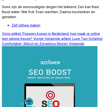
Soms zijn de eenvoudigste dingen het lekkerst. Een kan thee.
Koud water. Wat fruit. Even wachten. Daarna inschenken en
genieten.
Zelf ijsthee maken
Vorig artikel: Poppers kopen in Nederland: hoe maak je online
een slimme keuze?
Vorige
Volgende artikel: Luxe Taxi Schiphol:
Comfortabel, Stijlvol en Zorgeloos Reizen
Volgende