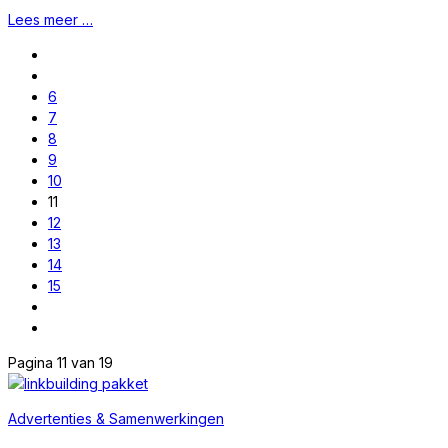
Lees meer …
6
7
8
9
10
11
12
13
14
15
Pagina 11 van 19
Advertenties & Samenwerkingen