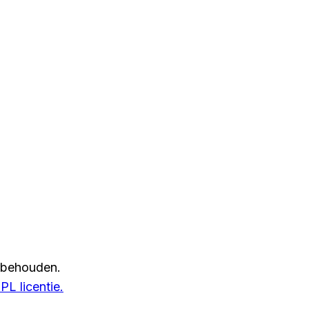
rbehouden.
L licentie.