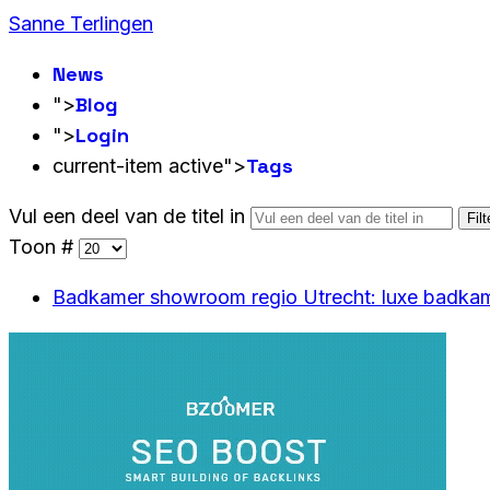
Sanne Terlingen
News
Blog
">
Login
">
Tags
current-item active">
Vul een deel van de titel in
Filt
Toon #
Badkamer showroom regio Utrecht: luxe badkam