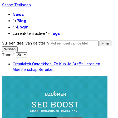
Sanne Terlingen
News
Blog
">
Login
">
Tags
current-item active">
Vul een deel van de titel in
Filter
Wissen
Toon #
Creativiteit Ontdekken: Zo Kun Je Graffiti Leren en
Meesterschap Bereiken