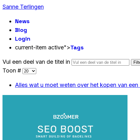
Sanne Terlingen
News
Blog
Login
Tags
current-item active">
Vul een deel van de titel in
Filt
Toon #
Alles wat u moet weten over het kopen van een