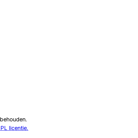
rbehouden.
L licentie.