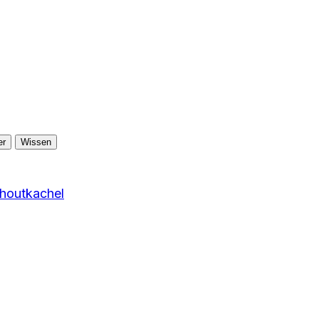
er
Wissen
 houtkachel