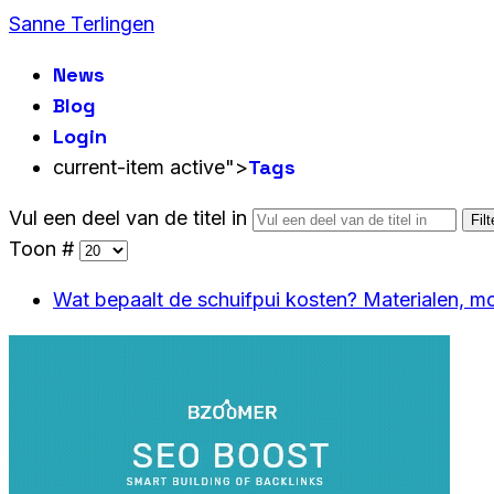
Sanne Terlingen
News
Blog
Login
Tags
current-item active">
Vul een deel van de titel in
Filt
Toon #
Wat bepaalt de schuifpui kosten? Materialen, mo